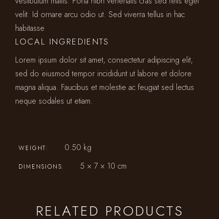
vestibulum mattis. Porta nibh venenatis cras sed felis eget
velit. Id ornare arcu odio ut. Sed viverra tellus in hac
habitasse
LOCAL INGREDIENTS
Lorem ipsum dolor sit amet, consectetur adipiscing elit,
sed do eiusmod tempor incididunt ut labore et dolore
magna aliqua. Faucibus et molestie ac feugiat sed lectus
neque sodales ut etiam.
0.50 kg
WEIGHT
5 × 7 × 10 cm
DIMENSIONS
RELATED PRODUCTS