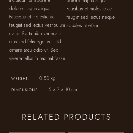
incididunt ut labore et
dolore magna aliqua.
dolore magna aliqua.
Faucibus et molestie ac
Faucibus et molestie ac
feugiat sed lectus neque
feugiat sed lectus vestibulum
sodales ut etiam.
mattis. Porta nibh venenatis
cras sed felis eget velit. Id
ornare arcu odio ut. Sed
viverra tellus in hac habitasse
0.50 kg
WEIGHT
5 × 7 × 10 cm
DIMENSIONS
RELATED PRODUCTS