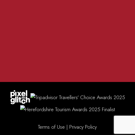
Tuesday - Saturday evenings 5pm - 8:15pm
Sundays 12pm - 4:30pm
Terms of Use
|
Privacy Policy